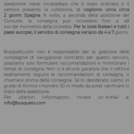
spedizione
viene inviata
dopo che è stato
ordinato e
il
vettore presenta la
collezione
,
ci vogliono circa circa
2
giorni Spagna
.
A volte
,
a seconda della posizione
del
Comune
, la consegna
può richiedere fino
a 48
ore
dal
momento della richiesta
.
Per le isole Baleari e tutti i
paesi europei, il servizio di consegna variano da
4 a 7
giorni
.
Busquets.com non è responsabile per la gestione delle
compagnie di navigazione contratto per questo servizio,
possiamo solo formulare raccomandazioni e monitorare i
tempi di consegna. Non vi è alcuna garanzia che il vettore
esattamente seguire le raccomandazioni di consegna, o
chiamare prima della consegna. Se lo desiderate, siamo in
grado di fornire il numero ID in modo da poter verificare lo
stato della spedizione.
Per ulteriori
informazioni, inviare un`e
-mail a:
info@busquets.com