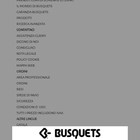
PRENDITI CURA LA SCHIENA E LO ZAINO
IL MONDO DI BUSQUETS
GARANZIA BUSQUETS
PRODOTTI
RICERCA AVANZATA
CONTATTACI
ASSISTENZA CLIENTI
DICONO DI NOI
CONSIGLIACI
NOTA LEGALE
POLICY COOKIE
MAPPA WEB
ORDINI
AREA PROFESSIONALE
ORDINI
RESI
SPESE DI INVIO
SICUREZZA
CONDIZIONI D´USO
TUTTI I PREZZI INCLUDONO IVAA
ALTRE LINGUE
CATALÀ
CASTELLANO
ENGLISH