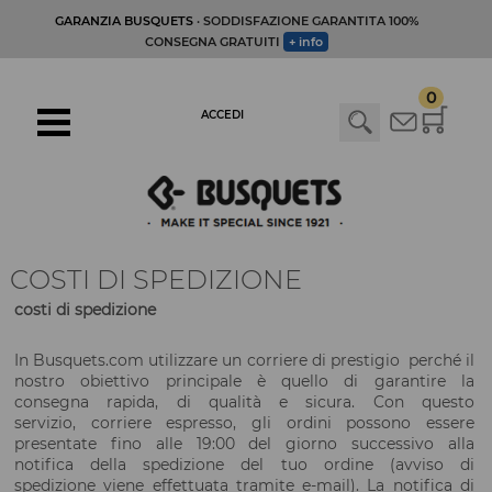
GARANZIA BUSQUETS
· SODDISFAZIONE GARANTITA 100%
CONSEGNA GRATUITI
+ info
0
ACCEDI
COSTI DI SPEDIZIONE
costi di spedizione
In
Busquets.com
utilizzare un
corriere
di prestigio
perché
il
nostro obiettivo
principale è quello di
garantire la
consegna
rapida,
di qualità
e sicura.
Con questo
servizio
,
corriere espresso
, gli ordini possono
essere
presentate
fino alle 19:00
del giorno
successivo alla
notifica
della
spedizione del tuo ordine
(
avviso di
spedizione
viene effettuata tramite
e-mail)
.
La notifica
di