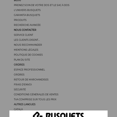
BLOG
PRENEZ SOIN DE VOTRE DOS ET LE SAC À DOS
L’UNIVERS BUSQUETS
GARANTÍA BUSQUETS
PRODUITS
RECHERCHE AVANCÉE
NOUS CONTACTER
SERVICE CLIENT
LES CLIENTS DISENT...
NOUS RECOMMANDER
MENTIONS LÉGALES
POLITIQUE DE COOKIES
PLAN DU SITE
ORDRES
ESPACE PROFESSIONNEL
ORDRES
RETOUR DE MARCHANDISES
FRAIS D’ENVOI
SÉCURITÉ
CONDITIONS GÉNÉRALES DE VENTES
TVA COMPRISE SUR TOUS LES PRIX
AUTRES LANGUES
CATALÀ
CASTELLANO