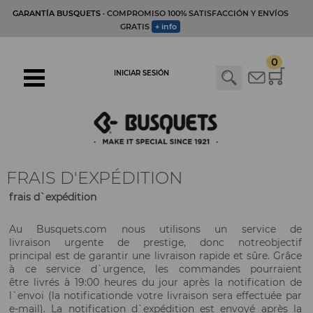
GARANTÍA BUSQUETS
· COMPROMISO 100% SATISFACCIÓN Y ENVÍOS
GRATIS
+ info
0
INICIAR SESIÓN
FRAIS D'EXPÉDITION
frais d`expédition
Au
Busquets.com
nous utilisons un
service de
livraison
urgente
de prestige
, donc notre
objectif
principal
est de garantir
une
livraison rapide et sûre
.
Grâce
à ce service
d`urgence
, les commandes
pourraient
être
livrés à
19:00 heures
du jour après
la notification
de
l`envoi (
la notification
de votre livraison
sera effectuée
par
e-mail
).
La notification
d`expédition est
envoyé après
la