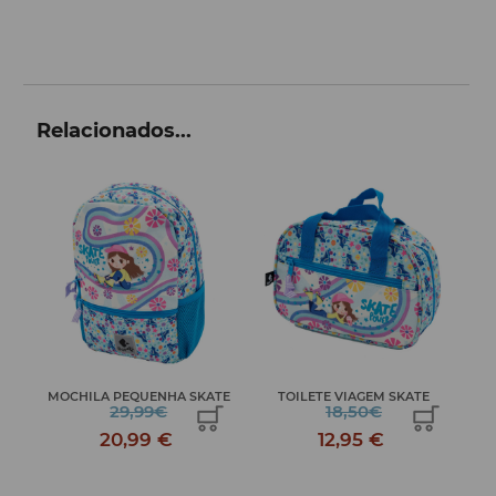
Relacionados...
DE
MOCHILA PEQUENHA SKATE
TOILETE VIAGEM SKATE
29,99€
18,50€
20,99 €
12,95 €