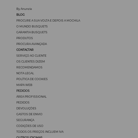
By Anunzia
BLOG
PROCURE A SUA VOLTA E DEPOIS A MOCHILA
O MUNDO BUSQUETS
GARANTIA BUSQUETS
PRODUTOS
PROCURA AVANÇADA
CONTACTAR
SERVIÇO AO CLIENTE
OS CLIENTES DIZEM
RECOMENDAMOS
NOTA LEGAL
POLÍTICA DE COOKIES
MAPA WEB
PEDIDOS
ÁREA PROFISSIONAL
PEDIDOS
DEVOLUÇÖES
GASTOS DE ENVIO
SEGURANÇA
CODIÇÖES DE USO
TODOS OS PREÇOS INCLUEM IVA
OUTROS IDIOMAS