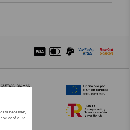
OUTROS IDIOMAS
CATALÀ
CASTELLANO
ENGLISH
FRANÇAIS
 data necessary
ITALIANO
n and configure