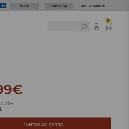
info
BLOG
Contactar
OUTROS IDIOMAS
0
99
€
OUTLET
L
JUNTAR AO CARRO