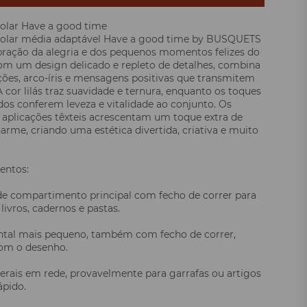
olar Have a good time
colar média adaptável Have a good time by BUSQUETS
ração da alegria e dos pequenos momentos felizes do
Com um design delicado e repleto de detalhes, combina
ações, arco-íris e mensagens positivas que transmitem
 cor lilás traz suavidade e ternura, enquanto os toques
dos conferem leveza e vitalidade ao conjunto. Os
s aplicações têxteis acrescentam um toque extra de
harme, criando uma estética divertida, criativa e muito
entos:
e compartimento principal com fecho de correr para
livros, cadernos e pastas.
ntal mais pequeno, também com fecho de correr,
om o desenho.
terais em rede, provavelmente para garrafas ou artigos
ápido.