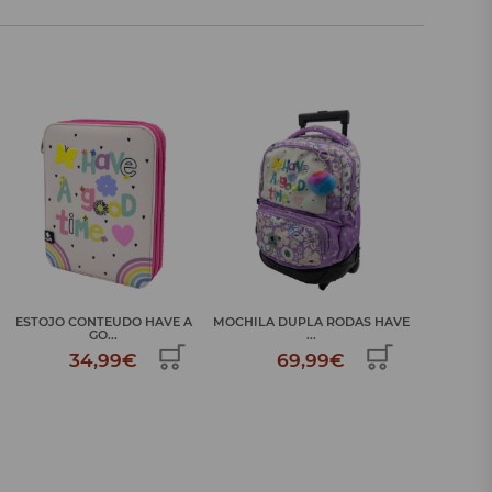
MOCHILA DUPLA RODAS HAVE
LANCHEIRA TÉRMICA HAVE A
MOCHILA
...
...
69,99€
24,99€