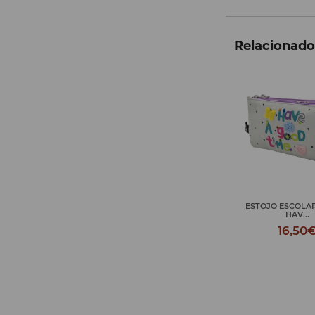
Relacionados
ESTOJO ESCOLAR TRIPLO
TOILETE VIAGEM
HAV...
GOO...
16,50€
18,50