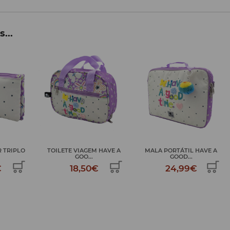
...
 HAVE A
MALA PORTÁTIL HAVE A
ESTOJO CONTEUDO HAVE A
GOOD...
GO...
€
24,99€
34,99€