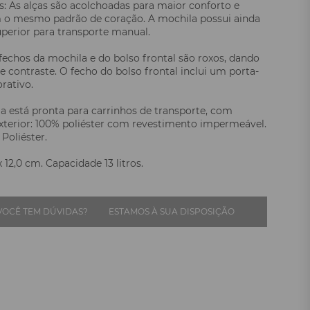
as: As alças são acolchoadas para maior conforto e
 o mesmo padrão de coração. A mochila possui ainda
perior para transporte manual.
fechos da mochila e do bolso frontal são roxos, dando
 contraste. O fecho do bolso frontal inclui um porta-
rativo.
a está pronta para carrinhos de transporte, com
Exterior: 100% poliéster com revestimento impermeável.
Poliéster.
x 12,0 cm. Capacidade 13 litros.
VOCÊ TEM DÚVIDAS?
ESTAMOS À SUA DISPOSIÇÃO