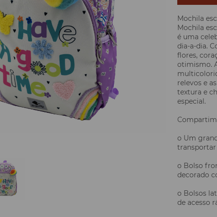
Mochila esc
Mochila es
é uma celeb
dia-a-dia. 
flores, cor
otimismo. A
multicolori
relevos e a
textura e c
especial.
Compartim
o Um grand
transportar 
o Bolso fro
decorado c
o Bolsos la
de acesso r