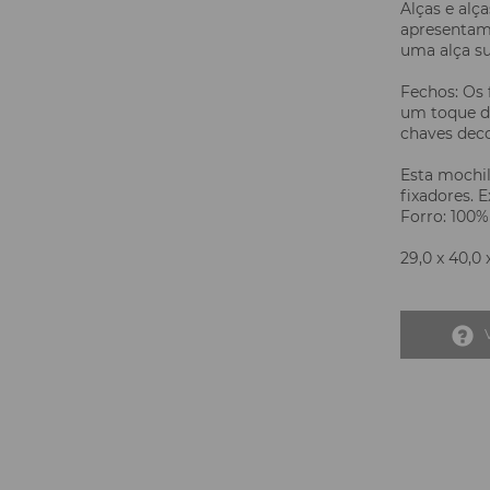
Alças e alç
apresentam
uma alça su
Fechos: Os 
um toque de
chaves deco
Esta mochil
fixadores. 
Forro: 100% 
29,0 x 40,0 