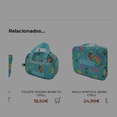
Relacionados...
O
TOILETE VIAGEM BORN TO
MALA PORTÁTIL BORN TO
MOC
CHILL
CHILL
18,50€
24,99€