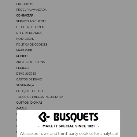
PRODUTOS
PROCURA AVANÇADA
CONTACTAR
SERVIÇO AO CLIENTE
OS CLIENTES DIZEM
RECOMENDAMOS
NOTA LEGAL
POLÍTICA DE COOKIES
MAPA WEB
PEDIDOS
ÁREA PROFISSIONAL
PEDIDOS
DEVOLUÇÖES
GASTOS DE ENVIO
SEGURANÇA
CODIÇÖES DE USO
TODOS OS PREÇOS INCLUEM IVA
OUTROS IDIOMAS
CATALÀ
CASTELLANO
ENGLISH
FRANÇAIS
ITALIANO
We use our own and third-party cookies for analytical