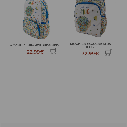
MOCHILA ESCOLAR KIDS
MOCHILA CUERDAS KIDS
DS HED...
HEDG...
HEDG...
32,99€
9,99€