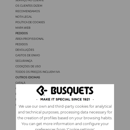
SERVIÇO AO CLIENTE
OS CLIENTES DIZEM
RECOMENDAMOS
NOTA LEGAL
POLÍTICA DE COOKIES
MAPA WEB
PEDIDOS
ÁREA PROFISSIONAL
PEDIDOS
DEVOLUÇÖES
GASTOS DE ENVIO
SEGURANÇA
CODIÇÖES DE USO
TODOS OS PREÇOS INCLUEM IVA
OUTROS IDIOMAS
CATALÀ
CASTELLANO
ENGLISH
FRANÇAIS
ITALIANO
We use our own and third-party cookies for analytical
and technical purposes; processing data necessary for
the creation of profiles based on your browsing habits.
You can get more information and configure your
preferences from 'Cookie settings'.