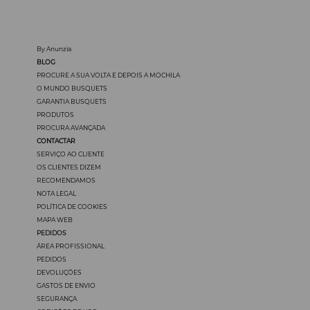
By Anunzia
BLOG
PROCURE A SUA VOLTA E DEPOIS A MOCHILA
O MUNDO BUSQUETS
GARANTIA BUSQUETS
PRODUTOS
PROCURA AVANÇADA
CONTACTAR
SERVIÇO AO CLIENTE
OS CLIENTES DIZEM
RECOMENDAMOS
NOTA LEGAL
POLÍTICA DE COOKIES
MAPA WEB
PEDIDOS
ÁREA PROFISSIONAL
PEDIDOS
DEVOLUÇÖES
GASTOS DE ENVIO
SEGURANÇA