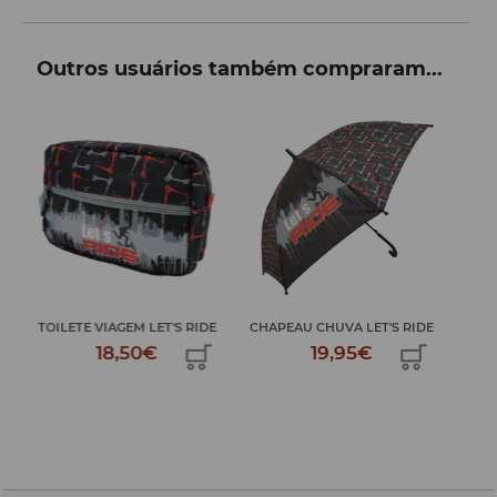
Outros usuários também compraram...
DE
CHAPEAU CHUVA LET'S RIDE
TOILETE VIAGEM LET'S RIDE
CH
19,95€
18,50€