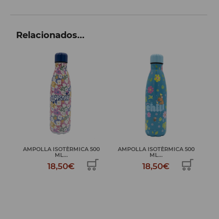
Relacionados...
00
AMPOLLA ISOTÈRMICA 500
AMPOLLA ISOTÈRMICA 500
A
ML...
ML...
18,50€
18,50€