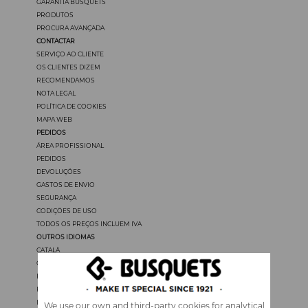
GARANTIA BUSQUETS
PRODUTOS
PROCURA AVANÇADA
CONTACTAR
SERVIÇO AO CLIENTE
OS CLIENTES DIZEM
RECOMENDAMOS
NOTA LEGAL
POLÍTICA DE COOKIES
MAPA WEB
PEDIDOS
ÁREA PROFISSIONAL
PEDIDOS
DEVOLUÇÖES
GASTOS DE ENVIO
SEGURANÇA
CODIÇÖES DE USO
TODOS OS PREÇOS INCLUEM IVA
OUTROS IDIOMAS
CATALÀ
CASTELLANO
ENGLISH
FRANÇAIS
ITALIANO
We use our own and third-party cookies for analytical