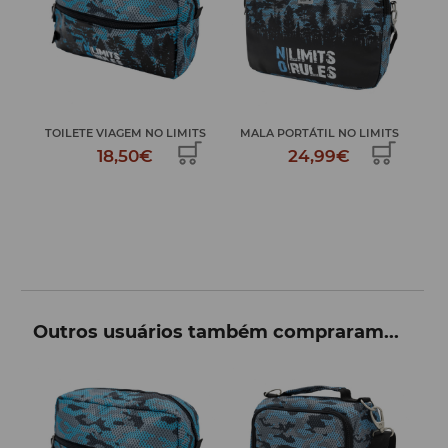
 ...
TOILETE VIAGEM NO LIMITS
MALA PORTÁTIL NO LIMITS
EST
18,50€
24,99€
Outros usuários também compraram...