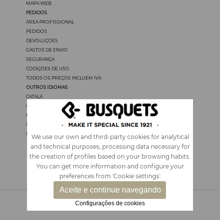
MAPA WEB
PEDIDOS
ÁREA PROFISSIONAL
PEDIDOS
DEVOLUÇÖES
GASTOS DE ENVIO
SEGURANÇA
CODIÇÖES DE USO
TODOS OS PREÇOS INCLUEM IVA
OUTROS IDIOMAS
CATALÀ
CASTELLANO
ENGLISH
FRANÇAIS
ITALIANO
We use our own and third-party cookies for analytical
and technical purposes; processing data necessary for
the creation of profiles based on your browsing habits.
You can get more information and configure your
preferences from 'Cookie settings'.
Aceite e continue navegando
Configurações de cookies
ACESSÓRIOS E MOCHILAS
|
PAPELARIA