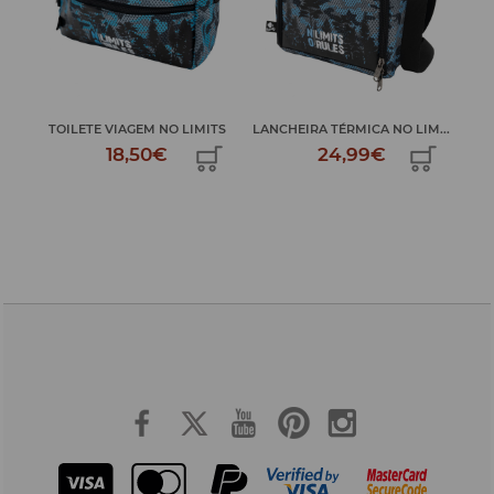
 ...
TOILETE VIAGEM NO LIMITS
LANCHEIRA TÉRMICA NO LIM...
EST
18,50€
24,99€