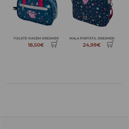
E...
TOILETE VIAGEM DREAMER
MALA PORTÁTIL DREAMER
ES
18,50€
24,99€