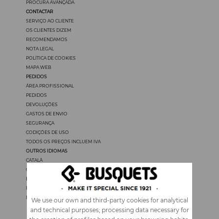
PROCURA AVANÇADA
CONTACTAR
SERVIÇO AO CLIENTE
OS CLIENTES DIZEM
RECOMENDAMOS
NOTA LEGAL
POLÍTICA DE COOKIES
MAPA WEB
PEDIDOS
ÁREA PROFISSIONAL
PEDIDOS
DEVOLUÇÖES
GASTOS DE ENVIO
SEGURANÇA
CODIÇÖES DE USO
TODOS OS PREÇOS INCLUEM IVA
OUTROS IDIOMAS
CATALÀ
CASTELLANO
ENGLISH
FRANÇAIS
ITALIANO
We use our own and third-party cookies for analytical
and technical purposes; processing data necessary for