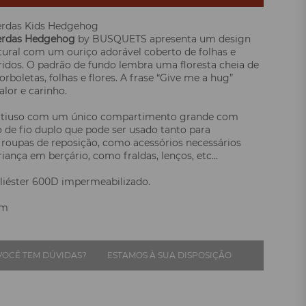
erdas Kids Hedgehog
erdas Hedgehog
by BUSQUETS apresenta um design
ural com um ouriço adorável coberto de folhas e
idos. O padrão de fundo lembra uma floresta cheia de
rboletas, folhas e flores. A frase “Give me a hug”
alor e carinho.
ltiuso com um único compartimento grande com
de fio duplo que pode ser usado tanto para
 roupas de reposição, como acessórios necessários
iança em berçário, como fraldas, lenços, etc...
oliéster 600D impermeabilizado.
cm
VOCÊ TEM DÚVIDAS?
ESTAMOS À SUA DISPOSIÇÃO