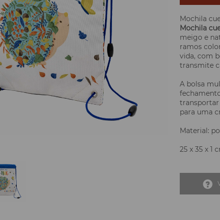
Mochila cu
Mochila cu
meigo e nat
ramos color
vida, com bo
transmite c
A bolsa mu
fechamento 
transportar
para uma cr
Material: p
25 x 35 x 1 