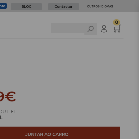
info
BLOG
Contactar
OUTROS IDIOMAS
0
9
€
OUTLET
L
JUNTAR AO CARRO