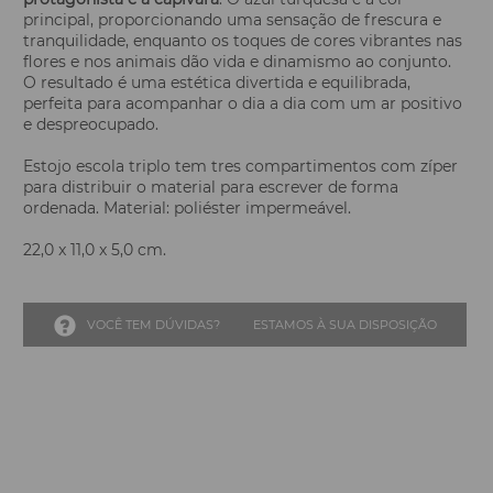
principal, proporcionando uma sensação de frescura e
tranquilidade, enquanto os toques de cores vibrantes nas
flores e nos animais dão vida e dinamismo ao conjunto.
O resultado é uma estética divertida e equilibrada,
perfeita para acompanhar o dia a dia com um ar positivo
e despreocupado.
Estojo escola triplo tem tres compartimentos com zíper
para distribuir o material para escrever de forma
ordenada. Material: poliéster impermeável.
22,0 x 11,0 x 5,0 cm.
VOCÊ TEM DÚVIDAS?
ESTAMOS À SUA DISPOSIÇÃO