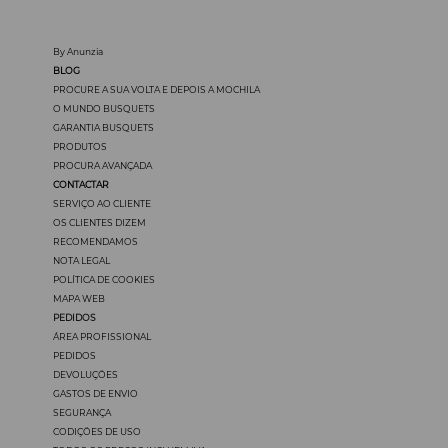
By Anunzia
BLOG
PROCURE A SUA VOLTA E DEPOIS A MOCHILA
O MUNDO BUSQUETS
GARANTIA BUSQUETS
PRODUTOS
PROCURA AVANÇADA
CONTACTAR
SERVIÇO AO CLIENTE
OS CLIENTES DIZEM
RECOMENDAMOS
NOTA LEGAL
POLÍTICA DE COOKIES
MAPA WEB
PEDIDOS
ÁREA PROFISSIONAL
PEDIDOS
DEVOLUÇÖES
GASTOS DE ENVIO
SEGURANÇA
CODIÇÖES DE USO