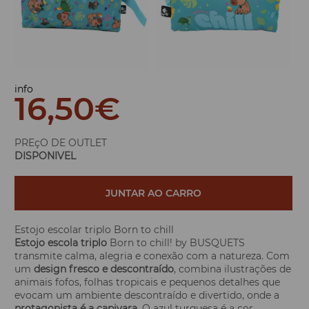
info
16,50
€
PREçO DE OUTLET
DISPONIVEL
JUNTAR AO CARRO
Estojo escolar triplo Born to chill
Estojo escola triplo
Born to chill! by BUSQUETS
transmite calma, alegria e conexão com a natureza. Com
um
design fresco e descontraído
, combina ilustrações de
animais fofos, folhas tropicais e pequenos detalhes que
evocam um ambiente descontraído e divertido, onde a
protagonista é a capivara
. O azul turquesa é a cor