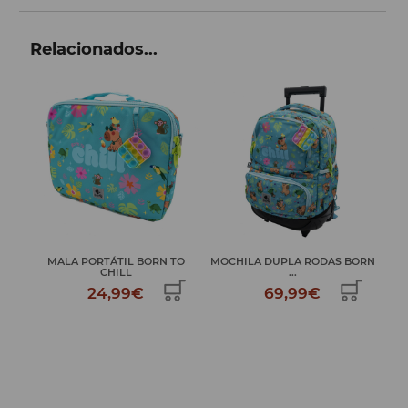
Relacionados...
TO
MALA PORTÁTIL BORN TO
MOCHILA DUPLA RODAS BORN
MO
CHILL
...
24,99€
69,99€