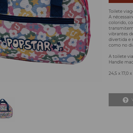
Toilete via
A nécessai
colorido, c
transmitem 
vibrantes d
divertida e
como no dia
A toilete v
Handle mao.
24,5 x 17,0 x