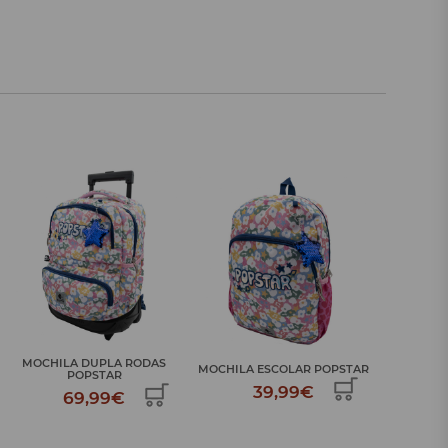
LANCHEIRA TÉRMICA
MOCHILA
MOCHILA ESCOLAR POPSTAR
POPSTAR
39,99€
24,99€