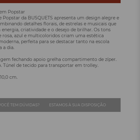
gem Popstar
re Popstar da BUSQUETS apresenta um design alegre e
ombinando detalhes florais, de estrelas e musicais que
energia, criatividade e o desejo de brilhar. Os tons
e rosa, azul e multicoloridos criam uma estética
 moderna, perfeita para se destacar tanto na escola
 a dia.
iagem fechando apoio grelha compartimento de zíper.
 Túnel de tecido para transportar em trolley.
 10,0 cm.
VOCÊ TEM DÚVIDAS?
ESTAMOS À SUA DISPOSIÇÃO