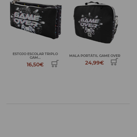
O
ESTOJO CONTEUDO GAME
MOC
MALA PORTÁTIL GAME OVER
OVER
24,99€
34,99€