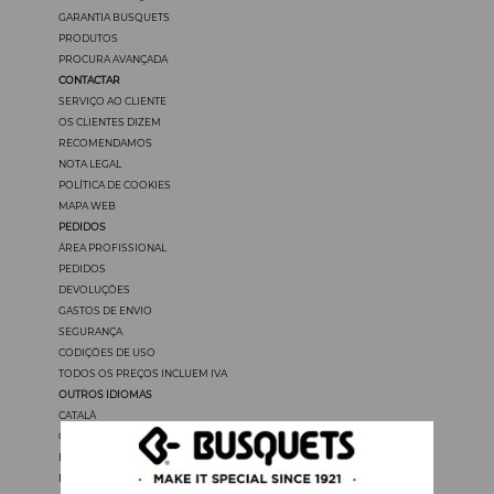
GARANTIA BUSQUETS
PRODUTOS
PROCURA AVANÇADA
CONTACTAR
SERVIÇO AO CLIENTE
OS CLIENTES DIZEM
RECOMENDAMOS
NOTA LEGAL
POLÍTICA DE COOKIES
MAPA WEB
PEDIDOS
ÁREA PROFISSIONAL
PEDIDOS
DEVOLUÇÖES
GASTOS DE ENVIO
SEGURANÇA
CODIÇÖES DE USO
TODOS OS PREÇOS INCLUEM IVA
OUTROS IDIOMAS
CATALÀ
CASTELLANO
ENGLISH
FRANÇAIS