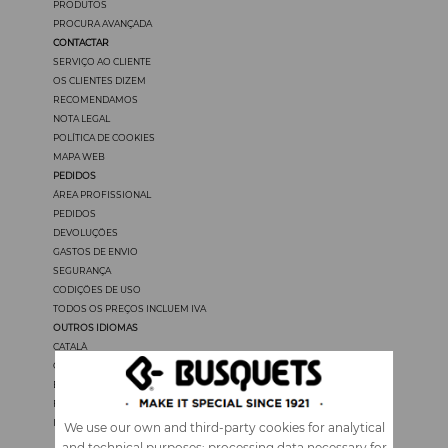
PRODUTOS
PROCURA AVANÇADA
CONTACTAR
SERVIÇO AO CLIENTE
OS CLIENTES DIZEM
RECOMENDAMOS
NOTA LEGAL
POLÍTICA DE COOKIES
MAPA WEB
PEDIDOS
ÁREA PROFISSIONAL
PEDIDOS
DEVOLUÇÖES
GASTOS DE ENVIO
SEGURANÇA
CODIÇÖES DE USO
TODOS OS PREÇOS INCLUEM IVA
OUTROS IDIOMAS
CATALÀ
CASTELLANO
ENGLISH
FRANÇAIS
ITALIANO
We use our own and third-party cookies for analytical
and technical purposes; processing data necessary for