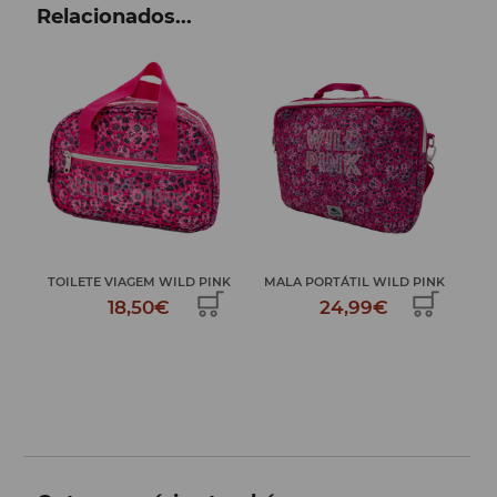
Relacionados...
L...
TOILETE VIAGEM WILD PINK
MALA PORTÁTIL WILD PINK
EST
18,50€
24,99€