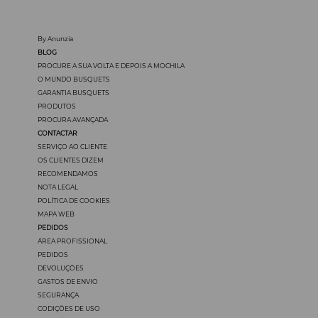
By Anunzia
BLOG
PROCURE A SUA VOLTA E DEPOIS A MOCHILA
O MUNDO BUSQUETS
GARANTIA BUSQUETS
PRODUTOS
PROCURA AVANÇADA
CONTACTAR
SERVIÇO AO CLIENTE
OS CLIENTES DIZEM
RECOMENDAMOS
NOTA LEGAL
POLÍTICA DE COOKIES
MAPA WEB
PEDIDOS
ÁREA PROFISSIONAL
PEDIDOS
DEVOLUÇÖES
GASTOS DE ENVIO
SEGURANÇA
CODIÇÖES DE USO