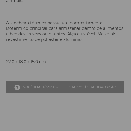
animais.
A lancheira térmica possui um compartimento
isotérmico principal para armazenar dentro de alimentos
e bebidas frescas ou quentes. Alça ajustável. Material:
revestimento de poliéster e alumínio.
22,0 x 18,0 x 15,0 cm.
VOCÊ TEM DÚVIDAS?
ESTAMOS À SUA DISPOSIÇÃO