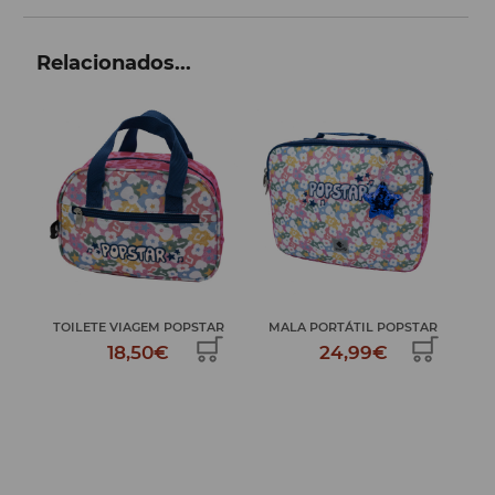
Relacionados...
O
TOILETE VIAGEM POPSTAR
MALA PORTÁTIL POPSTAR
ES
18,50€
24,99€