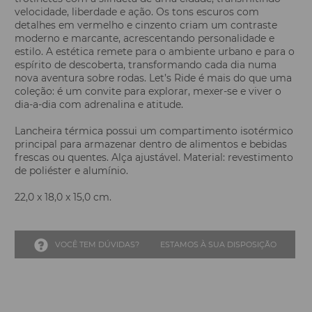
velocidade, liberdade e ação. Os tons escuros com
detalhes em vermelho e cinzento criam um contraste
moderno e marcante, acrescentando personalidade e
estilo. A estética remete para o ambiente urbano e para o
espírito de descoberta, transformando cada dia numa
nova aventura sobre rodas. Let’s Ride é mais do que uma
coleção: é um convite para explorar, mexer-se e viver o
dia-a-dia com adrenalina e atitude.
Lancheira térmica possui um compartimento isotérmico
principal para armazenar dentro de alimentos e bebidas
frescas ou quentes. Alça ajustável. Material: revestimento
de poliéster e alumínio.
22,0 x 18,0 x 15,0 cm.
VOCÊ TEM DÚVIDAS?
ESTAMOS À SUA DISPOSIÇÃO