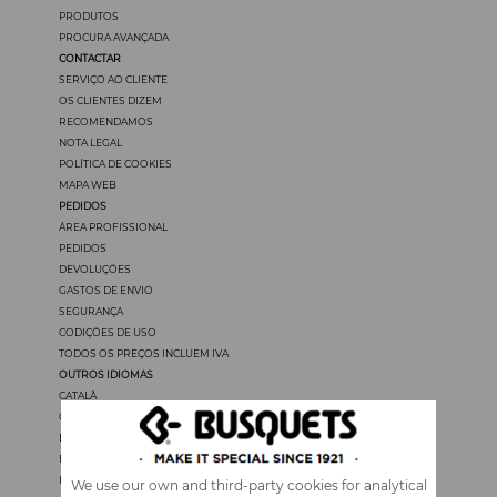
PRODUTOS
PROCURA AVANÇADA
CONTACTAR
SERVIÇO AO CLIENTE
OS CLIENTES DIZEM
RECOMENDAMOS
NOTA LEGAL
POLÍTICA DE COOKIES
MAPA WEB
PEDIDOS
ÁREA PROFISSIONAL
PEDIDOS
DEVOLUÇÖES
GASTOS DE ENVIO
SEGURANÇA
CODIÇÖES DE USO
TODOS OS PREÇOS INCLUEM IVA
OUTROS IDIOMAS
CATALÀ
CASTELLANO
ENGLISH
FRANÇAIS
ITALIANO
We use our own and third-party cookies for analytical