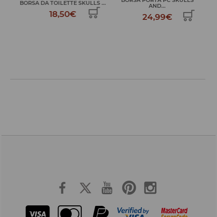
K...
BORSA DA TOILETTE SKULLS ...
AND...
18,50€
24,99€