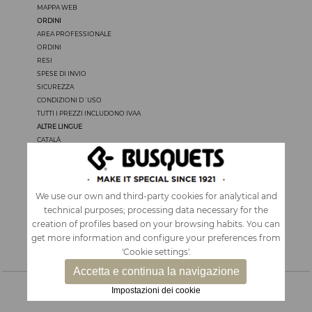
MAPPA WEB
ORDINI
AREA PROFESSIONALE
ORDINI
RESI
SPESE DI INVIO
SICUREZZA
CONDIZIONI D´USO
TUTTI I PREZZI INCLUDONO IVAA
ALTRE LINGUE
CATALÀ
CASTELLANO
ENGLISH
FRANÇAIS
PORTUGUÊS
We use our own and third-party cookies for analytical and
technical purposes; processing data necessary for the
creation of profiles based on your browsing habits. You can
get more information and configure your preferences from
'Cookie settings'.
Accetta e continua la navigazione
Impostazioni dei cookie
ACCESSORI E ZAINI
|
CARTOLERIA