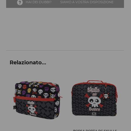
HAI DEI DUBBI?
SIAMO A VOSTRA DISPOSIZIONE
Relazionato...
BORSA PORTA PC SKULLS
A