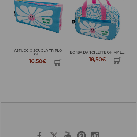
ASTUCCIO SCUOLA TRIPLO
A
IA
BORSA DA TOILETTE OH MY L...
OH...
18,50€
16,50€