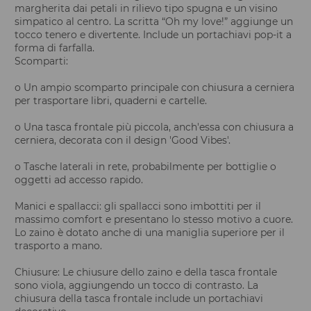
margherita dai petali in rilievo tipo spugna e un visino
simpatico al centro. La scritta “Oh my love!” aggiunge un
tocco tenero e divertente. Include un portachiavi pop-it a
forma di farfalla.
Scomparti:
o Un ampio scomparto principale con chiusura a cerniera
per trasportare libri, quaderni e cartelle.
o Una tasca frontale più piccola, anch'essa con chiusura a
cerniera, decorata con il design 'Good Vibes'.
o Tasche laterali in rete, probabilmente per bottiglie o
oggetti ad accesso rapido.
Manici e spallacci: gli spallacci sono imbottiti per il
massimo comfort e presentano lo stesso motivo a cuore.
Lo zaino è dotato anche di una maniglia superiore per il
trasporto a mano.
Chiusure: Le chiusure dello zaino e della tasca frontale
sono viola, aggiungendo un tocco di contrasto. La
chiusura della tasca frontale include un portachiavi