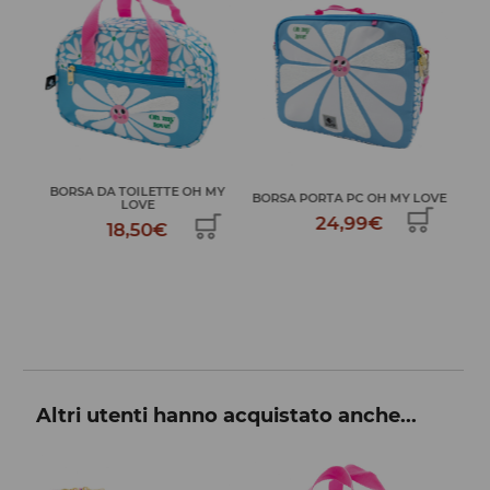
LO
BORSA DA TOILETTE OH MY
A
BORSA PORTA PC OH MY LOVE
LOVE
24,99€
18,50€
Altri utenti hanno acquistato anche...