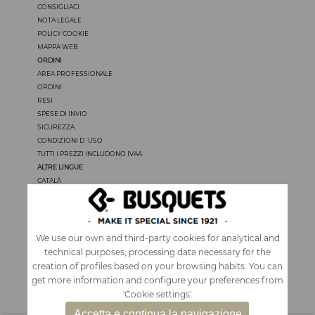
CONSIGLIACI
NOTA LEGALE
POLICY COOKIE
MAPPA WEB
ORDINI
AREA PROFESSIONALE
ORDINI
RESI
SPESE DI INVIO
SICUREZZA
CONDIZIONI D´USO
TUTTI I PREZZI INCLUDONO IVAA
ALTRE LINGUE
CATALÀ
CASTELLANO
ENGLISH
FRANÇAIS
PORTUGUÊS
We use our own and third-party cookies for analytical and
technical purposes; processing data necessary for the
creation of profiles based on your browsing habits. You can
get more information and configure your preferences from
'Cookie settings'.
Accetta e continua la navigazione