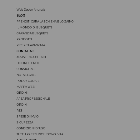
Web Design Anunzia
BLOG
PRENDITI CURA LA SCHIENA E LO ZAINO
IL MONDO DI BUSQUETS
GARANZIA BUSQUETS
PRODOTTI
RICERCA AVANZATA
CONTATTACI
ASSISTENZA CLIENTI
DICONO DI NOI
CONSIGLIACI
NOTA LEGALE
POLICY COOKIE
MAPPA WEB
ORDINI
AREA PROFESSIONALE
ORDINI
RESI
SPESE DI INVIO
SICUREZZA
CONDIZIONI D´USO
TUTTI I PREZZI INCLUDONO IVAA