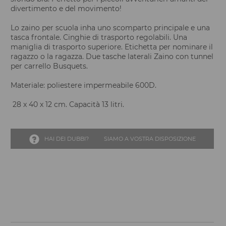
divertimento e del movimento!
Lo zaino per scuola inha uno scomparto principale e una
tasca frontale. Cinghie di trasporto regolabili. Una
maniglia di trasporto superiore. Etichetta per nominare il
ragazzo o la ragazza. Due tasche laterali Zaino con tunnel
per carrello Busquets.
Materiale: poliestere impermeabile 600D.
28 x 40 x 12 cm. Capacità 13 litri.
HAI DEI DUBBI?
SIAMO A VOSTRA DISPOSIZIONE