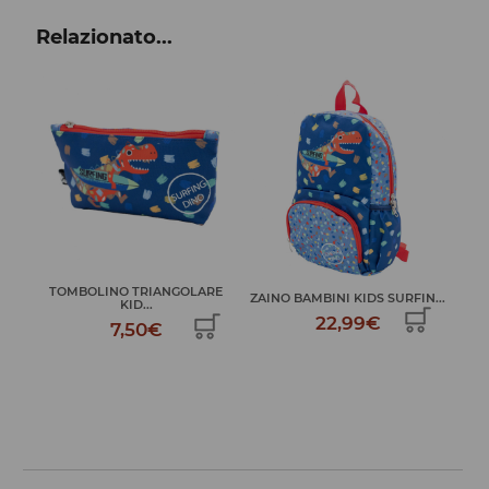
Relazionato...
RE
ZAINO CON CORDINO KIDS
ZAINO BAMBINI KIDS SURFIN...
DINO
22,99€
9,99€