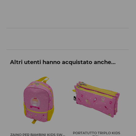
Altri utenti hanno acquistato anche...
PORTATUTTO TRIPLO KIDS
BORSA MULTIUSO KIDS
S SW...