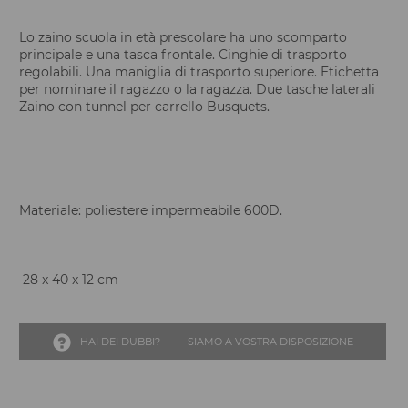
Lo zaino scuola in età prescolare ha uno scomparto
principale e una tasca frontale. Cinghie di trasporto
regolabili. Una maniglia di trasporto superiore. Etichetta
per nominare il ragazzo o la ragazza. Due tasche laterali
Zaino con tunnel per carrello Busquets.
Materiale: poliestere impermeabile 600D.
28 x 40 x 12 cm
HAI DEI DUBBI?
SIAMO A VOSTRA DISPOSIZIONE