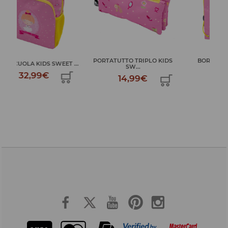
PORTATUTTO TRIPLO KIDS
BORSA MULTIUSO KIDS
...
ZAI
SW...
SWEET...
14,99€
10,99€