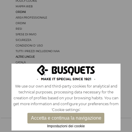
POLICY COOKIE
MAPPA WEB
ORDINI
AREA PROFESSIONALE
ORDINI
RESI
SPESE DI INVIO
SICUREZZA
CONDIZIONI D´USO
TUTTI I PREZZI INCLUDONO IVAA
ALTRE LINGUE
CATALÀ
CASTELLANO
ENGLISH
FRANÇAIS
PORTUGUÊS
We use our own and third-party cookies for analytical and
technical purposes; processing data necessary for the
creation of profiles based on your browsing habits. You can
get more information and configure your preferences from
'Cookie settings'.
Accetta e continua la navigazione
Impostazioni dei cookie
ACCESSORI E ZAINI
|
CARTOLERIA