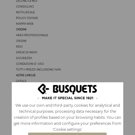
DICONO DI NOI
CONSIGLIACI
NOTA LEGALE
POLICY COOKIE
MAPPA WEB
ORDINI
AREA PROFESSIONALE
ORDINI
RESI
SPESE DI INVIO
SICUREZZA
CONDIZIONI D´USO
TUTTI I PREZZI INCLUDONO IVAA
ALTRE LINGUE
CATALÀ
CASTELLANO
ENGLISH
FRANÇAIS
PORTUGUÊS
We use our own and third-party cookies for analytical and
technical purposes; processing data necessary for the
creation of profiles based on your browsing habits. You can
get more information and configure your preferences from
'Cookie settings'.