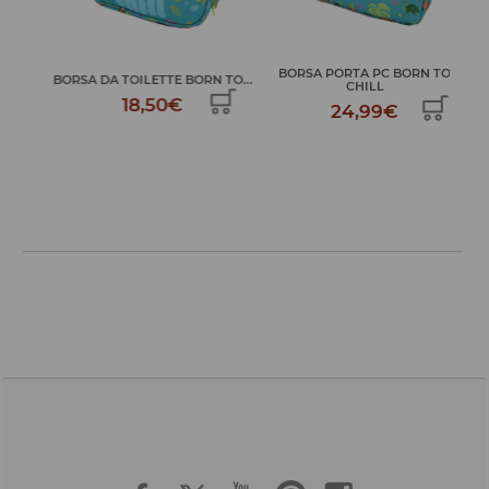
LO
BORSA PORTA PC BORN TO
BORSA DA TOILETTE BORN TO...
ZAI
CHILL
18,50€
24,99€