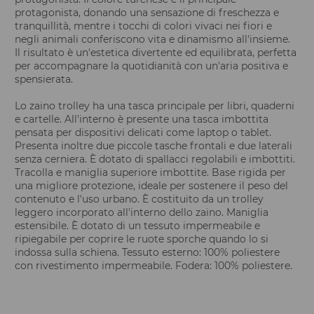
protagonista, donando una sensazione di freschezza e
tranquillità, mentre i tocchi di colori vivaci nei fiori e
negli animali conferiscono vita e dinamismo all'insieme.
Il risultato è un'estetica divertente ed equilibrata, perfetta
per accompagnare la quotidianità con un'aria positiva e
spensierata.
Lo zaino trolley ha una tasca principale per libri, quaderni
e cartelle. All'interno è presente una tasca imbottita
pensata per dispositivi delicati come laptop o tablet.
Presenta inoltre due piccole tasche frontali e due laterali
senza cerniera. È dotato di spallacci regolabili e imbottiti.
Tracolla e maniglia superiore imbottite. Base rigida per
una migliore protezione, ideale per sostenere il peso del
contenuto e l'uso urbano. È costituito da un trolley
leggero incorporato all'interno dello zaino. Maniglia
estensibile. È dotato di un tessuto impermeabile e
ripiegabile per coprire le ruote sporche quando lo si
indossa sulla schiena. Tessuto esterno: 100% poliestere
con rivestimento impermeabile. Fodera: 100% poliestere.