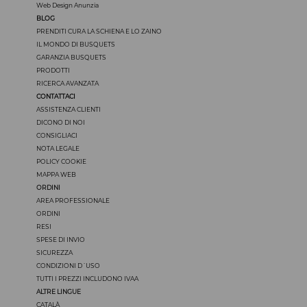
Web Design Anunzia
BLOG
PRENDITI CURA LA SCHIENA E LO ZAINO
IL MONDO DI BUSQUETS
GARANZIA BUSQUETS
PRODOTTI
RICERCA AVANZATA
CONTATTACI
ASSISTENZA CLIENTI
DICONO DI NOI
CONSIGLIACI
NOTA LEGALE
POLICY COOKIE
MAPPA WEB
ORDINI
AREA PROFESSIONALE
ORDINI
RESI
SPESE DI INVIO
SICUREZZA
CONDIZIONI D´USO
TUTTI I PREZZI INCLUDONO IVAA
ALTRE LINGUE
CATALÀ