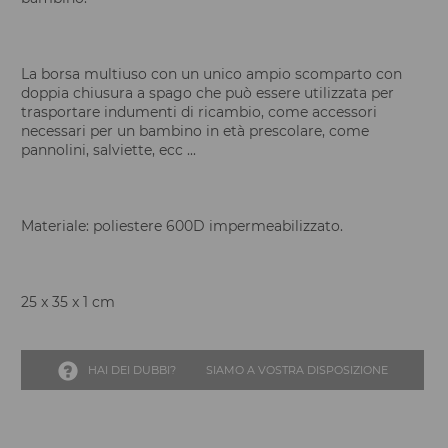
La borsa multiuso con un unico ampio scomparto con
doppia chiusura a spago che può essere utilizzata per
trasportare indumenti di ricambio, come accessori
necessari per un bambino in età prescolare, come
pannolini, salviette, ecc ...
Materiale: poliestere 600D impermeabilizzato.
25 x 35 x 1 cm
HAI DEI DUBBI?
SIAMO A VOSTRA DISPOSIZIONE