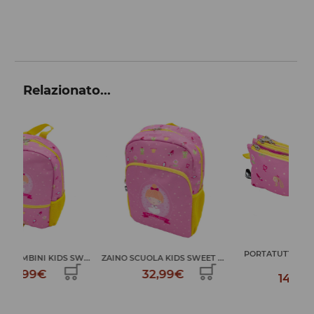
Relazionato...
PORTATUTTO TRIPLO KIDS
W...
ZAINO SCUOLA KIDS SWEET ...
SW...
32,99€
14,99€