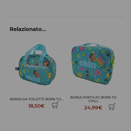
Relazionato...
LO
BORSA PORTA PC BORN TO
Z
BORSA DA TOILETTE BORN TO...
CHILL
18,50€
24,99€