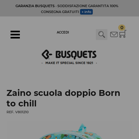
GARANZIA BUSQUETS
· SODDISFAZIONE GARANTITA 100%
CONSEGNA GRATUITI
+ info
0
ACCEDI
Zaino scuola doppio Born
to chill
REF. V801210