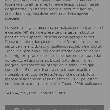
luce e vitalità all'insieme. I rilievi e le applicazioni tessili
aggiungono un ulteriore tocco di texture e fascino,
creando un'estetica divertente, creativa e davvero
speciale.
Lo zaino trolley ha una tasca principale per libri, quaderni
e cartelle. All'interno è presente una tasca imbottita
pensata per dispositivi delicati come laptop o tablet.
Presenta inoltre due piccole tasche frontali e due laterali
senza cerniera. È dotato di spallacci regolabili e imbottiti.
Tracolla e maniglia superiore imbottite. Base rigida per
una migliore protezione, ideale per sostenere il peso del
contenuto e l'uso urbano. È costituito da un trolley
leggero incorporato all'interno dello zaino. Maniglia
estensibile. È dotato di un tessuto impermeabile e
ripiegabile per coprire le ruote sporche quando lo si
indossa sulla schiena. Tessuto esterno: 100% poliestere
con rivestimento impermeabile. Fodera: 100% poliestere.
34,0x54,0x26,0 cm. Capacità 33 litri.
HAI DEI DUBBI?
SIAMO A VOSTRA DISPOSIZIONE