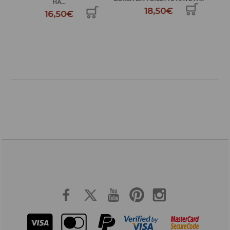
GOO...
18,50€
24,99€