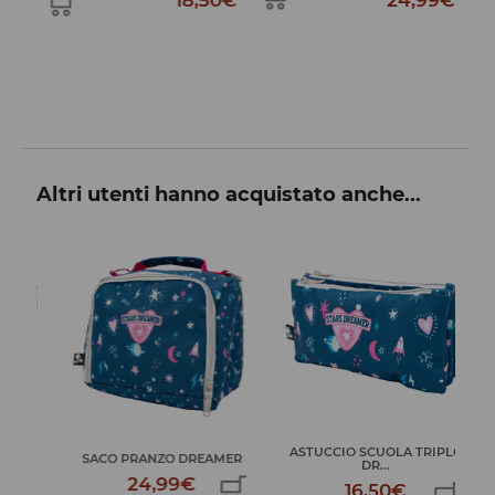
18,50€
24,99€
Altri utenti hanno acquistato anche...
LO
ASTUCCIO SCUOLA TRIPLO
SACO PRANZO DREAMER
S
DR...
24,99€
16,50€