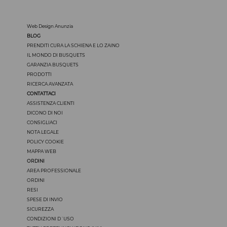
Web Design Anunzia
BLOG
PRENDITI CURA LA SCHIENA E LO ZAINO
IL MONDO DI BUSQUETS
GARANZIA BUSQUETS
PRODOTTI
RICERCA AVANZATA
CONTATTACI
ASSISTENZA CLIENTI
DICONO DI NOI
CONSIGLIACI
NOTA LEGALE
POLICY COOKIE
MAPPA WEB
ORDINI
AREA PROFESSIONALE
ORDINI
RESI
SPESE DI INVIO
SICUREZZA
CONDIZIONI D´USO