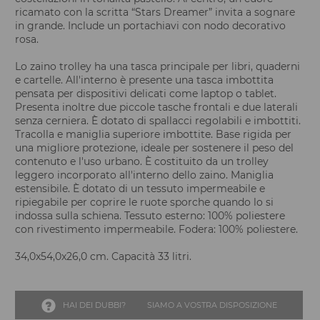
ricamato con la scritta “Stars Dreamer” invita a sognare
in grande. Include un portachiavi con nodo decorativo
rosa.
Lo zaino trolley ha una tasca principale per libri, quaderni
e cartelle. All'interno è presente una tasca imbottita
pensata per dispositivi delicati come laptop o tablet.
Presenta inoltre due piccole tasche frontali e due laterali
senza cerniera. È dotato di spallacci regolabili e imbottiti.
Tracolla e maniglia superiore imbottite. Base rigida per
una migliore protezione, ideale per sostenere il peso del
contenuto e l'uso urbano. È costituito da un trolley
leggero incorporato all'interno dello zaino. Maniglia
estensibile. È dotato di un tessuto impermeabile e
ripiegabile per coprire le ruote sporche quando lo si
indossa sulla schiena. Tessuto esterno: 100% poliestere
con rivestimento impermeabile. Fodera: 100% poliestere.
34,0x54,0x26,0 cm. Capacità 33 litri.
HAI DEI DUBBI?
SIAMO A VOSTRA DISPOSIZIONE