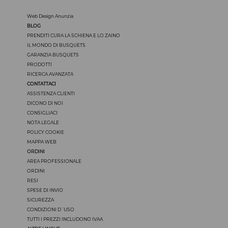
Web Design Anunzia
BLOG
PRENDITI CURA LA SCHIENA E LO ZAINO
IL MONDO DI BUSQUETS
GARANZIA BUSQUETS
PRODOTTI
RICERCA AVANZATA
CONTATTACI
ASSISTENZA CLIENTI
DICONO DI NOI
CONSIGLIACI
NOTA LEGALE
POLICY COOKIE
MAPPA WEB
ORDINI
AREA PROFESSIONALE
ORDINI
RESI
SPESE DI INVIO
SICUREZZA
CONDIZIONI D´USO
TUTTI I PREZZI INCLUDONO IVAA