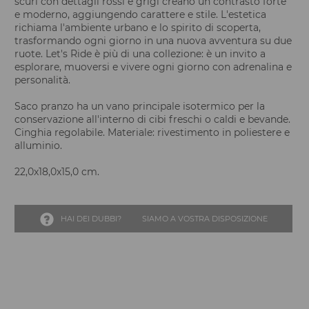
scuri con dettagli rossi e grigi creano un contrasto forte
e moderno, aggiungendo carattere e stile. L'estetica
richiama l'ambiente urbano e lo spirito di scoperta,
trasformando ogni giorno in una nuova avventura su due
ruote. Let's Ride è più di una collezione: è un invito a
esplorare, muoversi e vivere ogni giorno con adrenalina e
personalità.
Saco pranzo ha un vano principale isotermico per la
conservazione all'interno di cibi freschi o caldi e bevande.
Cinghia regolabile. Materiale: rivestimento in poliestere e
alluminio.
22,0x18,0x15,0 cm.
HAI DEI DUBBI?
SIAMO A VOSTRA DISPOSIZIONE