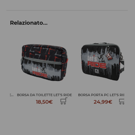
Relazionato...
E...
BORSA DA TOILETTE LET'S RIDE
BORSA PORTA PC LET'S RIDE
AST
18,50€
24,99€