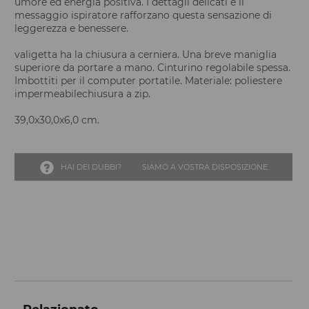
umore ed energia positiva. I dettagli delicati e il
messaggio ispiratore rafforzano questa sensazione di
leggerezza e benessere.
valigetta ha la chiusura a cerniera. Una breve maniglia
superiore da portare a mano. Cinturino regolabile spessa.
Imbottiti per il computer portatile. Materiale: poliestere
impermeabilechiusura a zip.
39,0x30,0x6,0 cm.
HAI DEI DUBBI?
SIAMO A VOSTRA DISPOSIZIONE