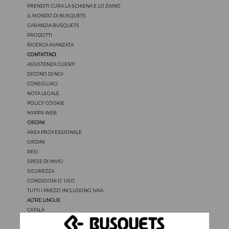
PRENDITI CURA LA SCHIENA E LO ZAINO
IL MONDO DI BUSQUETS
GARANZIA BUSQUETS
PRODOTTI
RICERCA AVANZATA
CONTATTACI
ASSISTENZA CLIENTI
DICONO DI NOI
CONSIGLIACI
NOTA LEGALE
POLICY COOKIE
MAPPA WEB
ORDINI
AREA PROFESSIONALE
ORDINI
RESI
SPESE DI INVIO
SICUREZZA
CONDIZIONI D´USO
TUTTI I PREZZI INCLUDONO IVAA
ALTRE LINGUE
CATALÀ
CASTELLANO