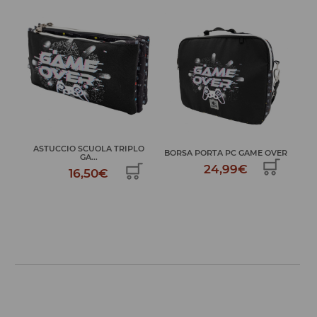
LO
Z
BORSA PORTA PC GAME OVER
ASTUCCIO DOPPIO GAME OVER
24,99€
34,99€