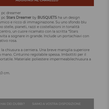
AGGIUNGI AL CARRELLO
a pc dreamer
a pc
Stars Dreamer
by
BUSQUETS
ha un design
mico e ricco di immaginazione. Su uno sfondo blu
o stelle, pianeti, razzi e costellazioni in tonalità
 centro, un cuore ricamato con la scritta “Stars
vita a sognare in grande. Include un portachiavi con
tivo rosa.
a la chiusura a cerniera. Una breve maniglia superiore
 mano. Cinturino regolabile spessa. Imbottiti per il
rtatile. Materiale: poliestere impermeabilechiusura a
,0 cm.
HAI DEI DUBBI?
SIAMO A VOSTRA DISPOSIZIONE