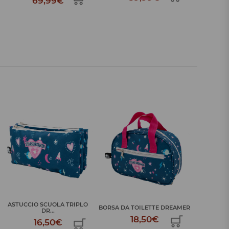
ASTUCCI
BORSA DA TOILETTE DREAMER
SACO PRANZO DREAMER
18,50€
24,99€