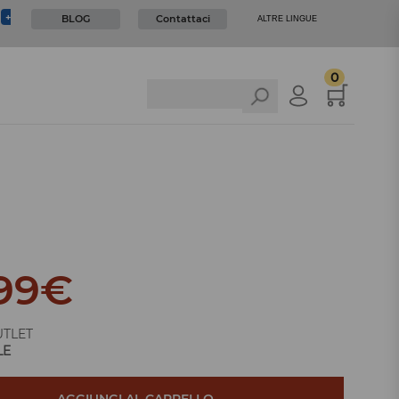
I
+
BLOG
Contattaci
ALTRE LINGUE
0
99
€
TLET
LE