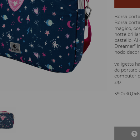
Borsa port
Borsa port
magico, cos
notte brillan
pastello. Al
Dreamer” in
nodo decora
valigetta h
da portare a
computer po
zip.
39,0x30,0x6