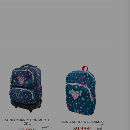
ZAINO 
ZAINO SCUOLA DREAMER
SACO PRANZO DREAMER
39,99€
24,99€