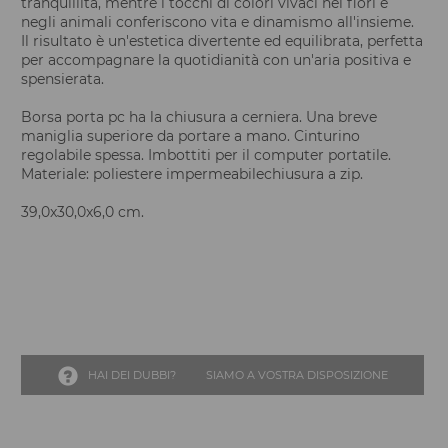
tranquillità, mentre i tocchi di colori vivaci nei fiori e
negli animali conferiscono vita e dinamismo all'insieme.
Il risultato è un'estetica divertente ed equilibrata, perfetta
per accompagnare la quotidianità con un'aria positiva e
spensierata.
Borsa porta pc ha la chiusura a cerniera. Una breve
maniglia superiore da portare a mano. Cinturino
regolabile spessa. Imbottiti per il computer portatile.
Materiale: poliestere impermeabilechiusura a zip.
39,0x30,0x6,0 cm.
HAI DEI DUBBI?
SIAMO A VOSTRA DISPOSIZIONE