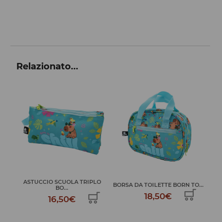
Relazionato...
LO
ZAINO DOPPIO CON RUOTE
BORSA DA TOILETTE BORN TO...
ZAI
BO...
18,50€
69,99€