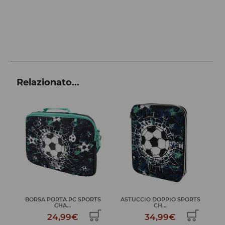
Relazionato...
 PORTA PC SPORTS
ASTUCCIO DOPPIO SPORTS
ZAINO DOPPIO 
CHA...
CH...
SP...
24,99€
34,99€
69,99