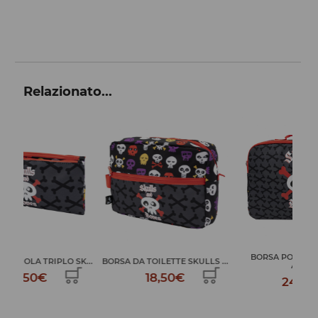
Relazionato...
BORSA PORTA PC SKULLS
Z
K...
BORSA DA TOILETTE SKULLS ...
AND...
18,50€
24,99€