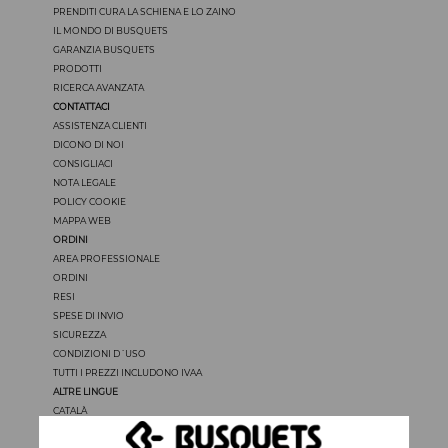
PRENDITI CURA LA SCHIENA E LO ZAINO
IL MONDO DI BUSQUETS
GARANZIA BUSQUETS
PRODOTTI
RICERCA AVANZATA
CONTATTACI
ASSISTENZA CLIENTI
DICONO DI NOI
CONSIGLIACI
NOTA LEGALE
POLICY COOKIE
MAPPA WEB
ORDINI
AREA PROFESSIONALE
ORDINI
RESI
SPESE DI INVIO
SICUREZZA
CONDIZIONI D´USO
TUTTI I PREZZI INCLUDONO IVAA
ALTRE LINGUE
CATALÀ
CASTELLANO