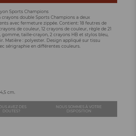
ayon Sports Champions
a crayons double Sports Champions a deux
ts avec fermeture zippée. Contient: 18 feutres de
crayons de couleur, 12 crayons de couleur, règle de 21
, gomme, taille-crayon, 2 crayons HB et stylos bleu,
r. Matière : polyester. Design appliqué sur tissu
c sérigraphie en différentes couleurs.
 4,5 cm.
OUS AVEZ DES
NOUS SOMMES À VOTRE
DOUTES?
DISPOSITION