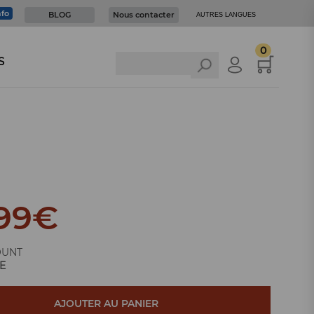
nfo
BLOG
Nous contacter
AUTRES LANGUES
0
S
99
€
OUNT
E
AJOUTER AU PANIER