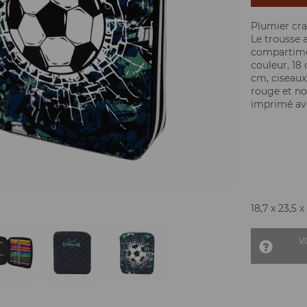
Plumier cr
Le trousse 
compartimen
couleur, 18 
cm, ciseaux
rouge et noi
imprimé ave
18,7 x 23,5 x
V