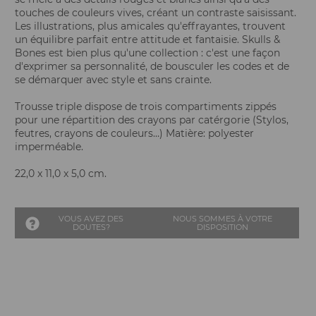
touches de couleurs vives, créant un contraste saisissant.
Les illustrations, plus amicales qu'effrayantes, trouvent
un équilibre parfait entre attitude et fantaisie. Skulls &
Bones est bien plus qu'une collection : c'est une façon
d'exprimer sa personnalité, de bousculer les codes et de
se démarquer avec style et sans crainte.
Trousse triple dispose de trois compartiments zippés
pour une répartition des crayons par catérgorie (Stylos,
feutres, crayons de couleurs…) Matière: polyester
imperméable.
22,0 x 11,0 x 5,0 cm.
VOUS AVEZ DES
NOUS SOMMES À VOTRE
DOUTES?
DISPOSITION