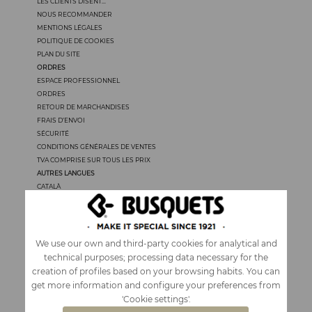
LES CLIENTS DISENT...
NOUS RECOMMANDER
MENTIONS LÉGALES
POLITIQUE DE COOKIES
PLAN DU SITE
ORDRES
ESPACE PROFESSIONNEL
ORDRES
RETOUR DE MARCHANDISES
FRAIS D’ENVOI
SÉCURITÉ
CONDITIONS GÉNÉRALES DE VENTES
TVA COMPRISE SUR TOUS LES PRIX
AUTRES LANGUES
CATALÀ
CASTELLANO
ENGLISH
PORTUGUÊS
ITALIANO
We use our own and third-party cookies for analytical and
technical purposes; processing data necessary for the
creation of profiles based on your browsing habits. You can
get more information and configure your preferences from
'Cookie settings'.