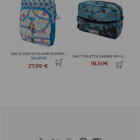
SAC À DOS SCOLAIRE MOYEN...
T
SAC TOILETTE GARNIE NO LI...
T
39,99€
18,50€
27,99 €