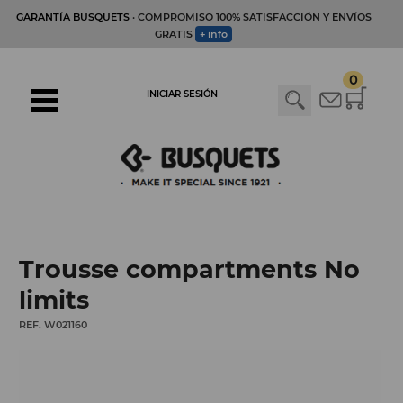
GARANTÍA BUSQUETS
· COMPROMISO 100% SATISFACCIÓN Y ENVÍOS
GRATIS
+ info
0
INICIAR SESIÓN
Trousse compartments No
limits
REF. W021160