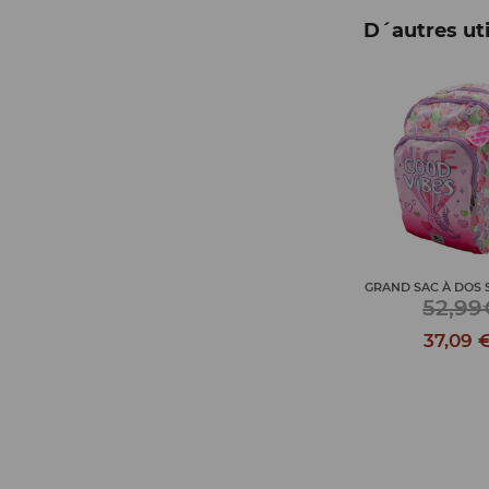
D´autres uti
AL PERSONNEL AVEC
GRAND SAC À DOS S
CA...
CHARIOT BLEU PROTECT
52,99
22,50€
22,99€
37,09 
15,75 €