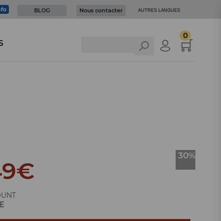
nfo
BLOG
Nous contacter
AUTRES LANGUES
0
S
30%
49
€
OUNT
E