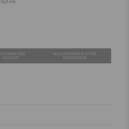
x 6,0 cm.
OUS AVEZ DES
NOUS SOMMES À VOTRE
DOUTES?
DISPOSITION