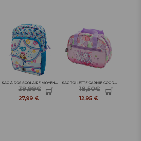
SAC À DOS SCOLAIRE MOYEN...
SAC TOILETTE GARNIE GOOD...
SAC TOILE
39,99€
18,50€
27,99 €
12,95 €