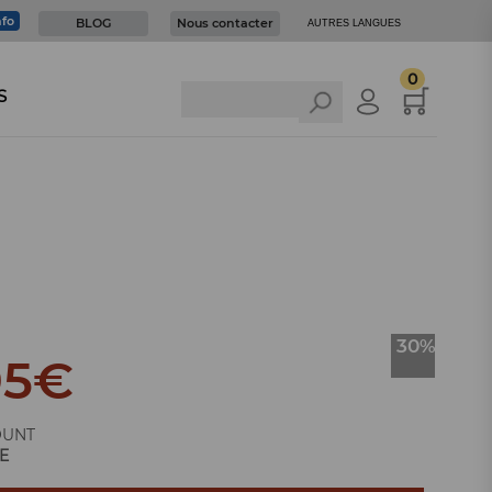
nfo
BLOG
Nous contacter
AUTRES LANGUES
0
S
30%
95
€
OUNT
E