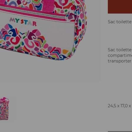
Sac toilett
Sac toilette
compartimen
transporter 
24,5 x 17,0 x