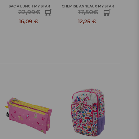
SAC A LUNCH MY STAR
CHEMISE ANNEAUX MY STAR
CHEMISE 
22,99€
17,50€
16,09 €
12,25 €