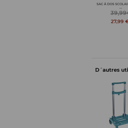
GRAND SAC À DOS SCOLAIRE
SAC À DOS SCOLA
...
...
52,99€
39,99
37,09 €
27,99 
D´autres uti