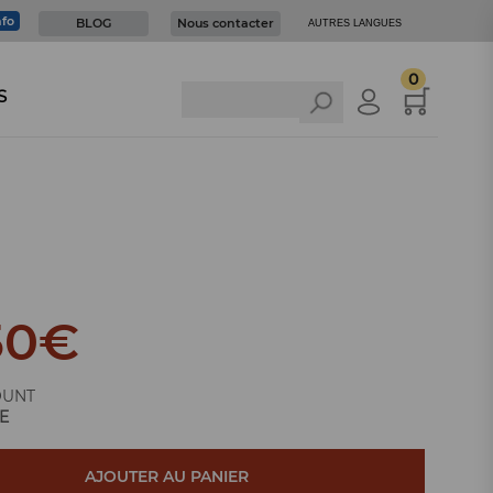
nfo
BLOG
Nous contacter
AUTRES LANGUES
0
S
50
€
OUNT
E
AJOUTER AU PANIER