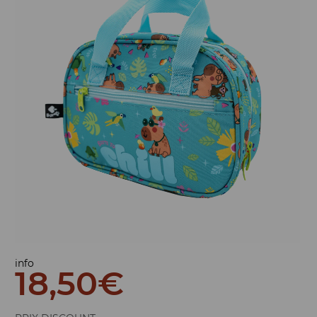
info
18,50
€