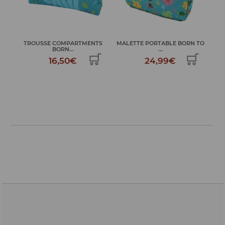
TS
MALETTE PORTABLE BORN TO
SAC TROLLEY BORN TO CHILL
SAC
...
69,99€
24,99€