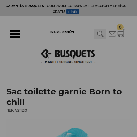
GARANTÍA BUSQUETS
· COMPROMISO 100% SATISFACCIÓN Y ENVÍOS
GRATIS
+ info
0
INICIAR SESIÓN
Sac toilette garnie Born to
chill
REF. V211210