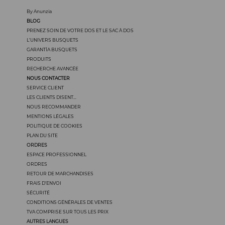
By Anunzia
BLOG
PRENEZ SOIN DE VOTRE DOS ET LE SAC À DOS
L’UNIVERS BUSQUETS
GARANTÍA BUSQUETS
PRODUITS
RECHERCHE AVANCÉE
NOUS CONTACTER
SERVICE CLIENT
LES CLIENTS DISENT...
NOUS RECOMMANDER
MENTIONS LÉGALES
POLITIQUE DE COOKIES
PLAN DU SITE
ORDRES
ESPACE PROFESSIONNEL
ORDRES
RETOUR DE MARCHANDISES
FRAIS D’ENVOI
SÉCURITÉ
CONDITIONS GÉNÉRALES DE VENTES
TVA COMPRISE SUR TOUS LES PRIX
AUTRES LANGUES