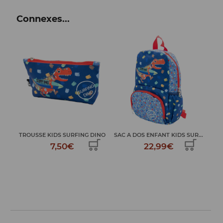
Connexes...
INO
SAC A DOS ENFANT KIDS SUR...
SAC A CORDON KIDS DINO
22,99€
9,99€