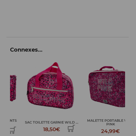
Connexes...
TS
MALETTE PORTABLE WILD
SAC TOILETTE GARNIE WILD ...
PL
PINK
18,50€
24,99€