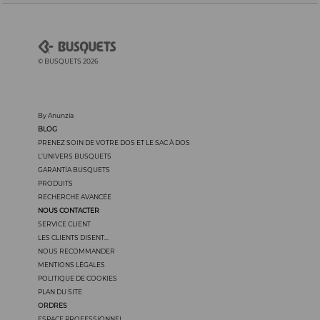
© BUSQUETS 2026
By Anunzia
BLOG
PRENEZ SOIN DE VOTRE DOS ET LE SAC À DOS
L’UNIVERS BUSQUETS
GARANTÍA BUSQUETS
PRODUITS
RECHERCHE AVANCÉE
NOUS CONTACTER
SERVICE CLIENT
LES CLIENTS DISENT...
NOUS RECOMMANDER
MENTIONS LÉGALES
POLITIQUE DE COOKIES
PLAN DU SITE
ORDRES
ESPACE PROFESSIONNEL