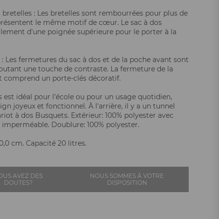
 bretelles : Les bretelles sont rembourrées pour plus de
présentent le même motif de cœur. Le sac à dos
lement d'une poignée supérieure pour le porter à la
: Les fermetures du sac à dos et de la poche avant sont
ajoutant une touche de contraste. La fermeture de la
 comprend un porte-clés décoratif.
s est idéal pour l'école ou pour un usage quotidien,
gn joyeux et fonctionnel. À l'arrière, il y a un tunnel
riot à dos Busquets. Extérieur: 100% polyester avec
imperméable. Doublure: 100% polyester.
,0 cm. Capacité 20 litres.
OUS AVEZ DES
NOUS SOMMES À VOTRE
DOUTES?
DISPOSITION