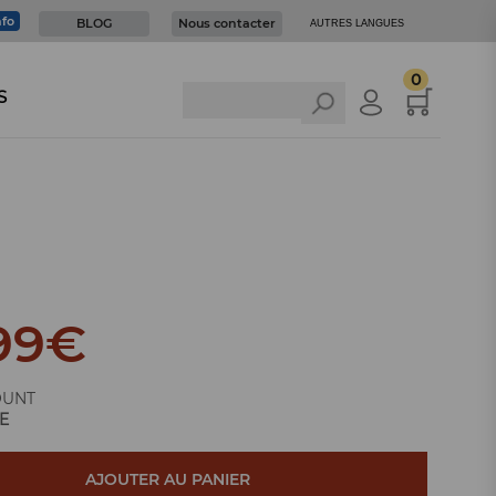
nfo
BLOG
Nous contacter
AUTRES LANGUES
0
S
99
€
OUNT
E
AJOUTER AU PANIER