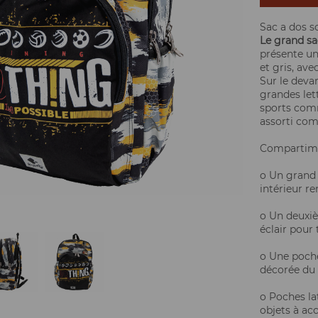
Sac a dos s
Le grand sa
présente un
et gris, ave
Sur le deva
grandes let
sports comme
assorti comp
Compartime
o Un grand 
intérieur r
o Un deuxi
éclair pour 
o Une poche
décorée du 
o Poches lat
objets à acc