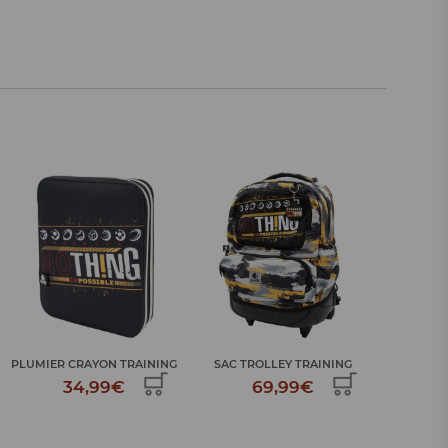
SAC A DOS SCOLAIRE
SAC TROLLEY TRAINING
SAC A 
TRAINING
69,99€
39,99€