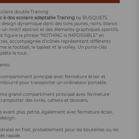
colaire double Training
c à dos scolaire adaptable
Training
by BUSQUETS
 design dynamique dans des tons jaunes, noirs, blancs
c un motif abstrait et des éléments graphiques sportifs.
nt figure la phrase “NOTHING is IMPOSSIBLE” en
tres, accompagnée d’icônes représentant différents
 le football, le basket et le volley. Un porte-clés
lète le tout.
nts:
compartiment principal avec fermeture éclair et
embourré pour transporter un ordinateur portable.
ème grand compartiment principal avec fermeture
transporter des livres, cahiers et dossiers.
 avant plus petite, également avec fermeture éclair,
design.
érales en filet, probablement pour les bouteilles ou les
ès rapide.