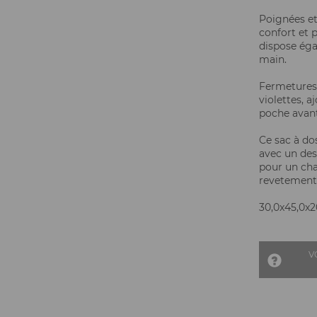
Poignées et
confort et 
dispose éga
main.
Fermetures 
violettes, 
poche avant
Ce sac à do
avec un desi
pour un cha
revetement 
30,0x45,0x20
V