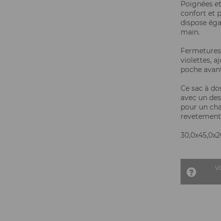
Poignées et
confort et 
dispose éga
main.
Fermetures 
violettes, 
poche avant
Ce sac à do
avec un desi
pour un cha
revetement 
30,0x45,0x20
V