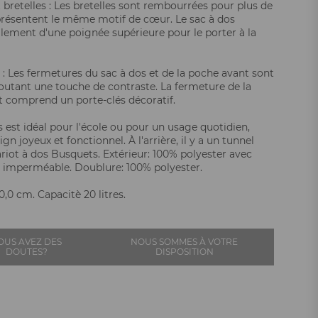
 bretelles : Les bretelles sont rembourrées pour plus de
présentent le même motif de cœur. Le sac à dos
lement d'une poignée supérieure pour le porter à la
: Les fermetures du sac à dos et de la poche avant sont
ajoutant une touche de contraste. La fermeture de la
 comprend un porte-clés décoratif.
s est idéal pour l'école ou pour un usage quotidien,
gn joyeux et fonctionnel. À l'arrière, il y a un tunnel
riot à dos Busquets. Extérieur: 100% polyester avec
imperméable. Doublure: 100% polyester.
,0 cm. Capacitè 20 litres.
OUS AVEZ DES
NOUS SOMMES À VOTRE
DOUTES?
DISPOSITION