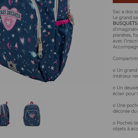
Sac a dos s
Le grand sa
BUSQUETS
d’imaginati
planètes, f
avec l’inscr
Accompagné 
Compartime
o Un grand 
intérieur r
o Un deuxi
éclair pour 
o Une poche
décorée du 
o Poches lat
objets à acc