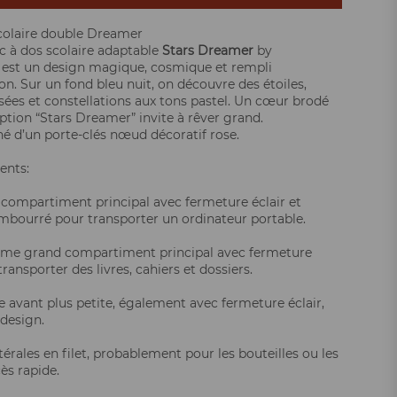
colaire double Dreamer
c à dos scolaire adaptable
Stars Dreamer
by
est un design magique, cosmique et rempli
on. Sur un fond bleu nuit, on découvre des étoiles,
usées et constellations aux tons pastel. Un cœur brodé
iption “Stars Dreamer” invite à rêver grand.
d’un porte-clés nœud décoratif rose.
nts:
compartiment principal avec fermeture éclair et
embourré pour transporter un ordinateur portable.
ème grand compartiment principal avec fermeture
transporter des livres, cahiers et dossiers.
 avant plus petite, également avec fermeture éclair,
design.
érales en filet, probablement pour les bouteilles ou les
ès rapide.