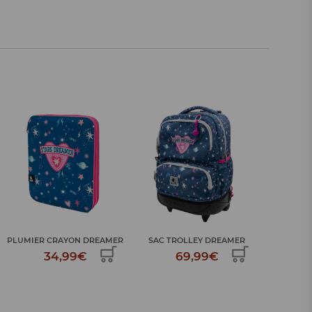
SAC A DOS SCOLAIRE
SAC TROLLEY DREAMER
SAC A 
DREAMER
69,99€
39,99€