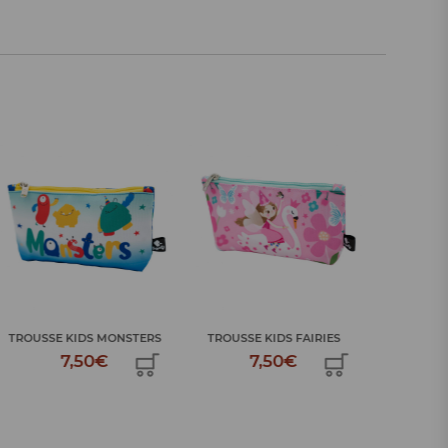
PLUMIER CRAYON HAPPY
SAC A D
TROUSSE KIDS FAIRIES
PEOP...
7,50€
34,99€