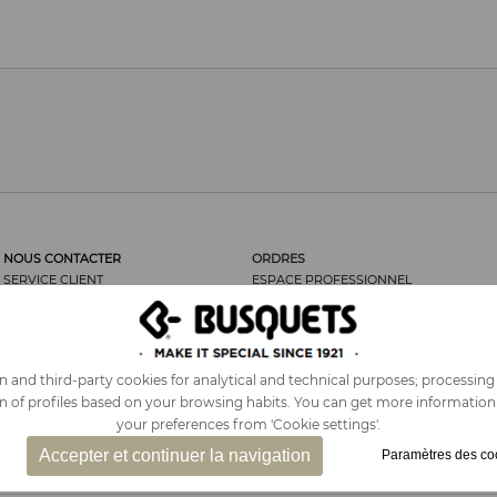
NOUS CONTACTER
ORDRES
SERVICE CLIENT
ESPACE PROFESSIONNEL
LES CLIENTS DISENT...
ORDRES
NOUS RECOMMANDER
RETOUR DE MARCHANDISES
MENTIONS LÉGALES
FRAIS D’ENVOI
POLITIQUE DE COOKIES
SÉCURITÉ
 and third-party cookies for analytical and technical purposes; processing
PLAN DU SITE
CONDITIONS GÉNÉRALES DE
on of profiles based on your browsing habits. You can get more informatio
VENTES
your preferences from 'Cookie settings'.
TVA COMPRISE SUR TOUS LES PRIX
Accepter et continuer la navigation
Paramètres des co