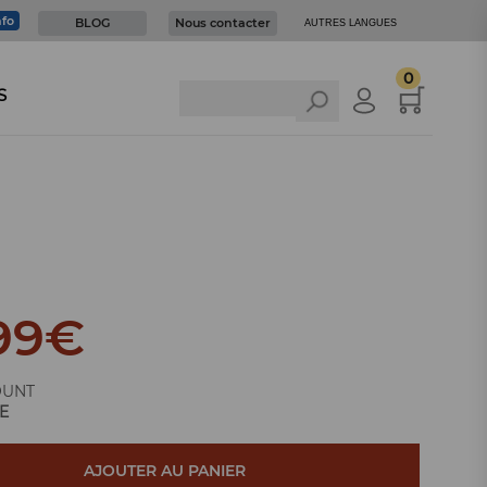
nfo
BLOG
Nous contacter
AUTRES LANGUES
0
S
99
€
OUNT
E
AJOUTER AU PANIER