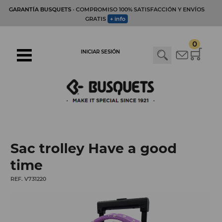
GARANTÍA BUSQUETS
· COMPROMISO 100% SATISFACCIÓN Y ENVÍOS
GRATIS
+ info
0
INICIAR SESIÓN
Sac trolley Have a good
time
REF. V731220