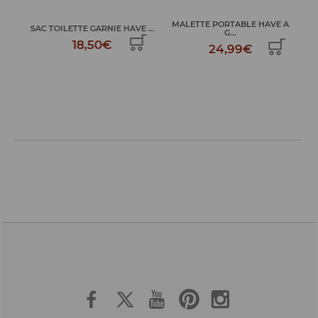
TS
MALETTE PORTABLE HAVE A
P
SAC TOILETTE GARNIE HAVE ...
G...
18,50€
24,99€